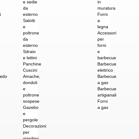
e sedie
in
da
muratura
i
esterno
Forni
Salotti
a
e
legna
poltrone
Accessori
da
per
esterno
forni
Sdraio
e
e lettini
barbecue
Panchine
Barbecue
Cuscini
elettrico
redo
Amache,
Barbecue
dondoli
a gas
e
Barbecue
poltrone
artigianali
sospese
Forni
Gazebo
a gas
e
pergole
Decorazioni
per
giardino