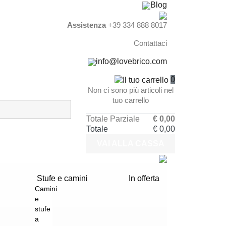
Blog
Assistenza
+39 334 888 8017
Contattaci
info@lovebrico.com
0
Non ci sono più articoli nel
tuo carrello
Totale Parziale
€ 0,00
Totale
€ 0,00
VAI ALLA CASSA
Stufe e camini
In offerta
Camini
e
stufe
a