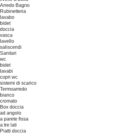
Arredo Bagno
Rubinetteria
lavabo
bidet
doccia
vasca
lavello
saliscendi
Sanitari
wc
bidet
lavabi
copri wc
sistemi di scarico
Termoarredo
bianco
cromato
Box doccia
ad angolo
a parete fissa
a tre lati
Piatti doccia