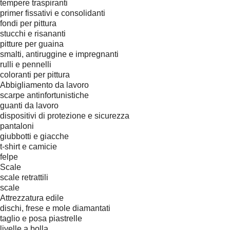
tempere traspiranti
primer fissativi e consolidanti
fondi per pittura
stucchi e risananti
pitture per guaina
smalti, antiruggine e impregnanti
rulli e pennelli
coloranti per pittura
Abbigliamento da lavoro
scarpe antinfortunistiche
guanti da lavoro
dispositivi di protezione e sicurezza
pantaloni
giubbotti e giacche
t-shirt e camicie
felpe
Scale
scale retrattili
scale
Attrezzatura edile
dischi, frese e mole diamantati
taglio e posa piastrelle
livelle a bolla