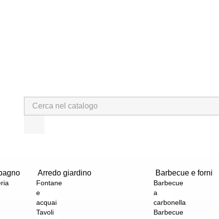
bagno
Arredo giardino
Barbecue e forni
ria
Fontane
Barbecue
e
a
acquai
carbonella
Tavoli
Barbecue