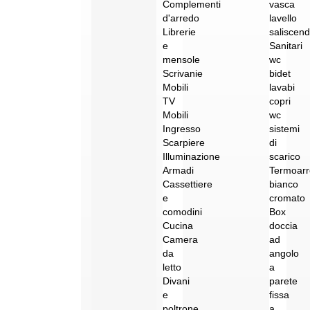
Complementi
vasca
d'arredo
lavello
Librerie
saliscend
e
Sanitari
mensole
wc
Scrivanie
bidet
Mobili
lavabi
TV
copri
Mobili
wc
Ingresso
sistemi
Scarpiere
di
Illuminazione
scarico
Armadi
Termoar
Cassettiere
bianco
e
cromato
comodini
Box
Cucina
doccia
Camera
ad
da
angolo
letto
a
Divani
parete
e
fissa
poltrone
a