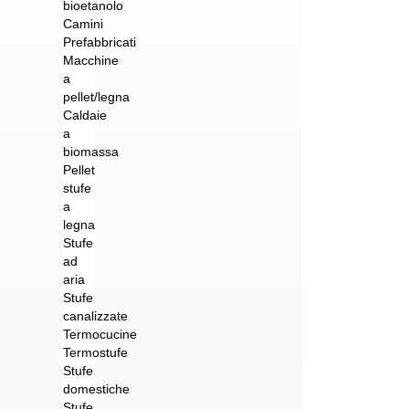
bioetanolo
Camini
Prefabbricati
Macchine
a
pellet/legna
Caldaie
a
biomassa
Pellet
stufe
a
legna
Stufe
ad
aria
Stufe
canalizzate
Termocucine
Termostufe
Stufe
domestiche
Stufe