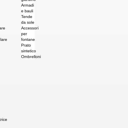
Armadi
e bauli
Tende
da sole
are
Accessori
per
lare
fontane
Prato
sintetico
Ombrelloni
trice