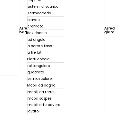
sistemi di scarico
Termoarredo
bianco
cromato
Arredo
Arre
bagno
giard
Box doccia
ad angolo
a parete fissa
a tre lati
Piatti doccia
rettangolare
quadrato
semicircolare
Mobili da bagno
mobili da terra
mobili sospesi
mobili arte povera
lavatoi