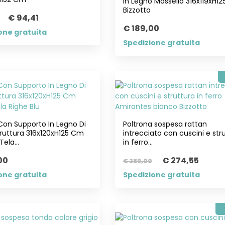
In Legno Massello 316x119xH1
Bizzotto
€ 94,41
€ 189,00
one gratuita
Spedizione gratuita
on Supporto In Legno Di
Poltrona sospesa rattan
truttura 316x120xH125 Cm
intrecciato con cuscini e str
Tela...
in ferro...
00
€ 274,55
€ 289,00
one gratuita
Spedizione gratuita