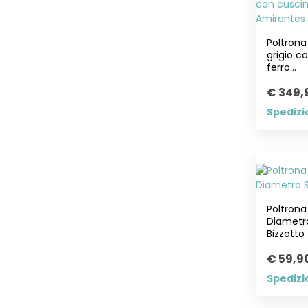
Poltrona
grigio co
ferro...
€ 349,
Spedizi
Poltrona
Diametr
Bizzotto
€ 59,9
Spedizi