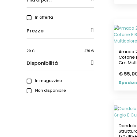
In offerta
Prezzo
29 €
479 €
Amaca 2 
Cotone E
Disponibilità
Cm Mult
€ 55,0
In magazzino
Spedizi
Non disponibile
Dondolo 
Struttur
170x110x