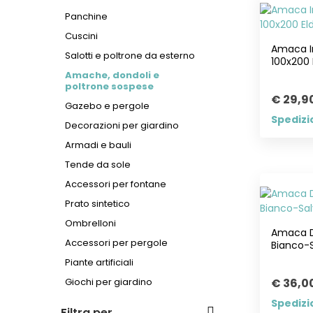
Panchine
Cuscini
Amaca I
Salotti e poltrone da esterno
100x200 
Amache, dondoli e
poltrone sospese
€ 29,9
Gazebo e pergole
Spedizi
Decorazioni per giardino
Armadi e bauli
Tende da sole
Accessori per fontane
Prato sintetico
Ombrelloni
Amaca D
Accessori per pergole
Bianco-S
Piante artificiali
Giochi per giardino
€ 36,0
Spedizi
Filtra per..