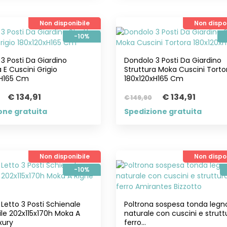
Non disponibile
Non dispo
-10%
3 Posti Da Giardino
Dondolo 3 Posti Da Giardino
 E Cuscini Grigio
Struttura Moka Cuscini Torto
xH165 Cm
180x120xH165 Cm
€ 134,91
€ 134,91
€ 149,90
one gratuita
Spedizione gratuita
Non disponibile
Non dispo
-10%
Letto 3 Posti Schienale
Poltrona sospesa tonda legn
ile 202x115x170h Moka A
naturale con cuscini e strutt
xury
ferro...