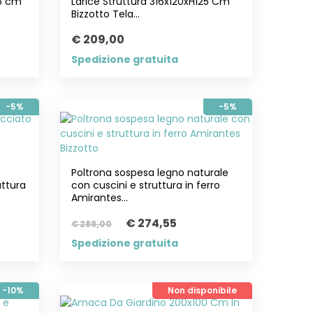
25 cm
Larice Struttura 316x120xH125 Cm
Bizzotto Tela...
€ 209,00
Spedizione gratuita
-5%
-5%
Poltrona sospesa legno naturale
uttura
con cuscini e struttura in ferro
Amirantes...
€ 274,55
€ 289,00
Spedizione gratuita
-10%
Non disponibile