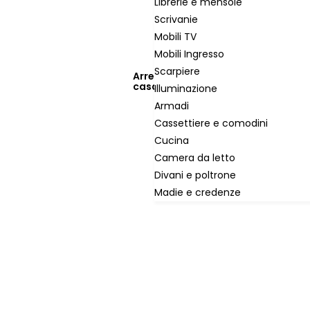
Librerie e mensole
Scrivanie
Mobili TV
Mobili Ingresso
Scarpiere
Arredo
casa
Illuminazione
Armadi
Cassettiere e comodini
Cucina
Camera da letto
Divani e poltrone
Madie e credenze