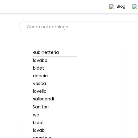
Blog
Rubinetteria
lavabo
bidet
doccia
vasca
lavello
saliscendi
Sanitari
wc
bidet
lavabi
copri wc