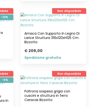
nibile
Non disponibile
-10%
ra
Amaca Con Supporto In Legno Di
Larice Struttura 316x120xH125 Cm
Bizzotto
€ 209,00
Spedizione gratuita
nibile
Non disponibile
-5%
Poltrona sospesa grigia con
cuscini e struttura in ferro
o
Caracas Bizzotto
ura in