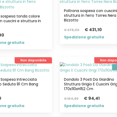
Poltrona sospesa con cuscini
struttura in ferro Torres Nera
 sospesa tonda colore
Bizzotto
n cuscini e struttura in
€ 431,10
€ 479,00
90
Spedizione gratuita
one gratuita
Non disponibile
Non dispo
 Sospesa Intrecciata
Dondolo 3 Posti Da Giardino
o Seduta 81 Cm Bang
Struttura Grigio E Cuscini Grig
170x110xH152 Cm
0
€ 94,41
€ 104,90
one gratuita
Spedizione gratuita