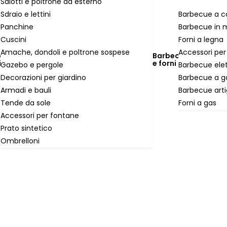
Salotti e poltrone da esterno
Sdraio e lettini
Barbecue a c
Panchine
Barbecue in 
Cuscini
Forni a legna
Amache, dondoli e poltrone sospese
Accessori per
do
Barbecue
ino
e forni
Gazebo e pergole
Barbecue elet
Decorazioni per giardino
Barbecue a g
Armadi e bauli
Barbecue arti
Tende da sole
Forni a gas
Accessori per fontane
Prato sintetico
Ombrelloni