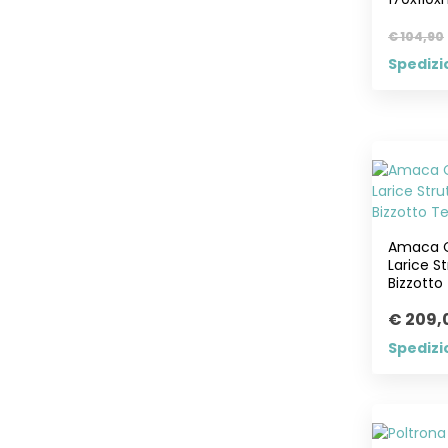
€ 104,90
Spedizi
Amaca C
Larice S
Bizzotto 
€ 209,
Spedizi