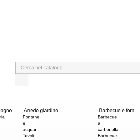
bagno
Arredo giardino
Barbecue e forni
ria
Fontane
Barbecue
e
a
acquai
carbonella
Tavoli
Barbecue