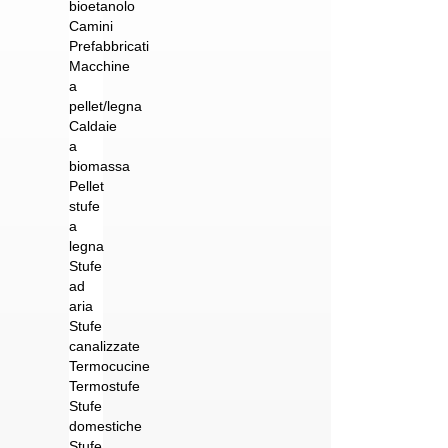
bioetanolo
Camini
Prefabbricati
Macchine
a
pellet/legna
Caldaie
a
biomassa
Pellet
stufe
a
legna
Stufe
ad
aria
Stufe
canalizzate
Termocucine
Termostufe
Stufe
domestiche
Stufe