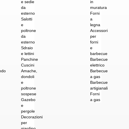
e sedie
in
da
muratura
esterno
Forni
Salotti
a
e
legna
poltrone
Accessori
da
per
esterno
forni
Sdraio
e
e lettini
barbecue
Panchine
Barbecue
Cuscini
elettrico
edo
Amache,
Barbecue
dondoli
a gas
e
Barbecue
poltrone
artigianali
sospese
Forni
Gazebo
a gas
e
pergole
Decorazioni
per
giardino