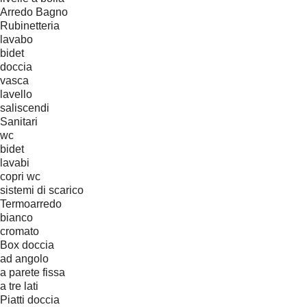
Arredo Bagno
Rubinetteria
lavabo
bidet
doccia
vasca
lavello
saliscendi
Sanitari
wc
bidet
lavabi
copri wc
sistemi di scarico
Termoarredo
bianco
cromato
Box doccia
ad angolo
a parete fissa
a tre lati
Piatti doccia