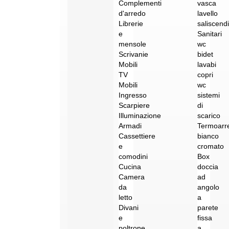
Complementi
vasca
d'arredo
lavello
Librerie
saliscendi
e
Sanitari
mensole
wc
Scrivanie
bidet
Mobili
lavabi
TV
copri
Mobili
wc
Ingresso
sistemi
Scarpiere
di
Illuminazione
scarico
Armadi
Termoarr
Cassettiere
bianco
e
cromato
comodini
Box
Cucina
doccia
Camera
ad
da
angolo
letto
a
Divani
parete
e
fissa
poltrone
a