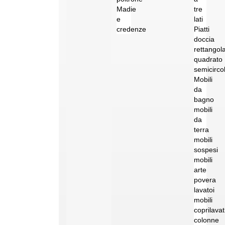
Madie
tre
e
lati
credenze
Piatti
doccia
rettangol
quadrato
semicirco
Mobili
da
bagno
mobili
da
terra
mobili
sospesi
mobili
arte
povera
lavatoi
mobili
coprilavat
colonne