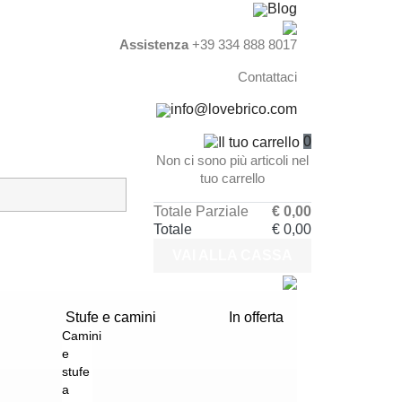
Blog
Assistenza
+39 334 888 8017
Contattaci
info@lovebrico.com
0
Non ci sono più articoli nel
tuo carrello
Totale Parziale
€ 0,00
Totale
€ 0,00
VAI ALLA CASSA
Stufe e camini
In offerta
Camini
e
stufe
a