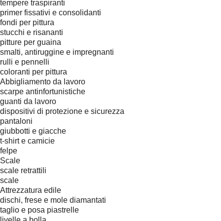
tempere traspiranti
primer fissativi e consolidanti
fondi per pittura
stucchi e risananti
pitture per guaina
smalti, antiruggine e impregnanti
rulli e pennelli
coloranti per pittura
Abbigliamento da lavoro
scarpe antinfortunistiche
guanti da lavoro
dispositivi di protezione e sicurezza
pantaloni
giubbotti e giacche
t-shirt e camicie
felpe
Scale
scale retrattili
scale
Attrezzatura edile
dischi, frese e mole diamantati
taglio e posa piastrelle
livelle a bolla