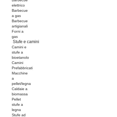
elettrico
Barbecue
a gas
Barbecue
artigianali
Forni a
gas
Stufe e camini
Camini e
stufe a
bioetanolo
Camini
Prefabbricati
Macchine
a
pellet/legna
Caldaie a
biomassa
Pellet
stufe a
legna
Stufe ad