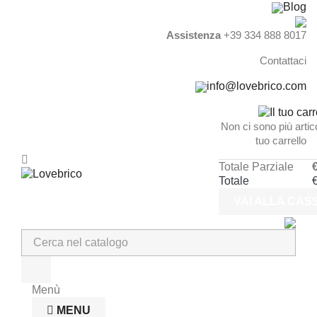
Blog
Assistenza
+39 334 888 8017
Contattaci
info@lovebrico.com
Non ci sono più artico
tuo carrello
Totale Parziale
€
Totale
€
VAI ALLA CAS
Menù
MENU