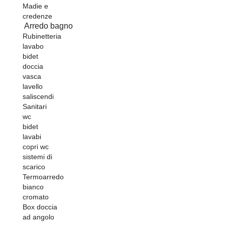
Madie e
credenze
Arredo bagno
Rubinetteria
lavabo
bidet
doccia
vasca
lavello
saliscendi
Sanitari
wc
bidet
lavabi
copri wc
sistemi di
scarico
Termoarredo
bianco
cromato
Box doccia
ad angolo