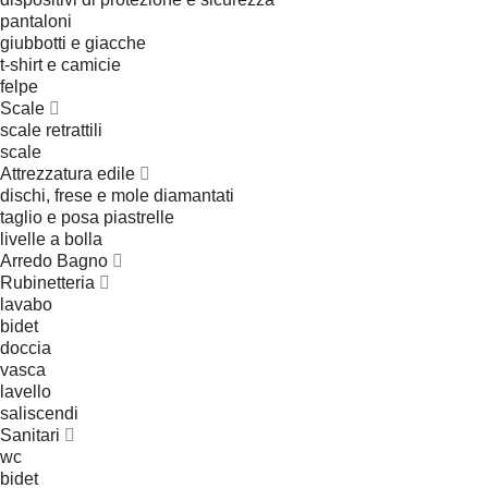
pantaloni
giubbotti e giacche
t-shirt e camicie
felpe
Scale
scale retrattili
scale
Attrezzatura edile
dischi, frese e mole diamantati
taglio e posa piastrelle
livelle a bolla
Arredo Bagno
Rubinetteria
lavabo
bidet
doccia
vasca
lavello
saliscendi
Sanitari
wc
bidet