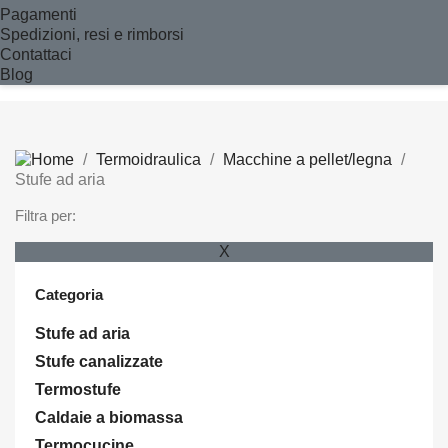
Pagamenti
Spedizioni, resi e rimborsi
Contattaci
Blog
Termoidraulica
Macchine a pellet/legna
Stufe ad aria
Filtra per:
X
Categoria
Stufe ad aria
Stufe canalizzate
Termostufe
Caldaie a biomassa
Termocucine