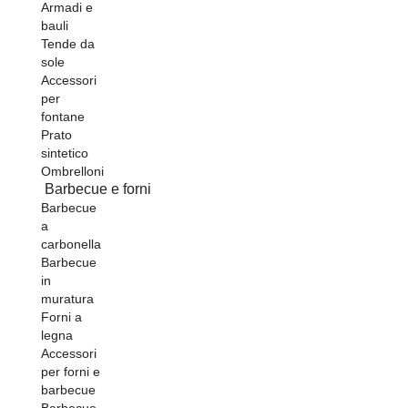
Armadi e
bauli
Tende da
sole
Accessori
per
fontane
Prato
sintetico
Ombrelloni
Barbecue e forni
Barbecue
a
carbonella
Barbecue
in
muratura
Forni a
legna
Accessori
per forni e
barbecue
Barbecue