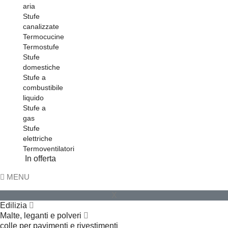
aria
Stufe
canalizzate
Termocucine
Termostufe
Stufe
domestiche
Stufe a
combustibile
liquido
Stufe a
gas
Stufe
elettriche
Termoventilatori
In offerta
MENU
X
Edilizia
Malte, leganti e polveri
colle per pavimenti e rivestimenti