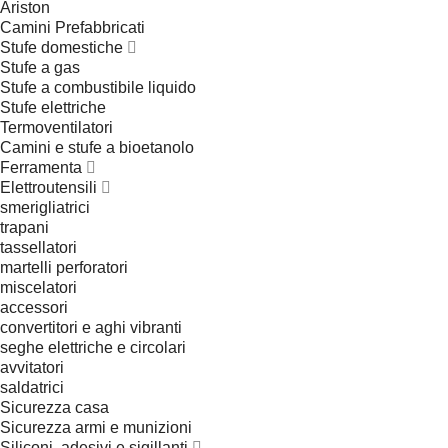
Ariston
Camini Prefabbricati
Stufe domestiche
Stufe a gas
Stufe a combustibile liquido
Stufe elettriche
Termoventilatori
Camini e stufe a bioetanolo
Ferramenta
Elettroutensili
smerigliatrici
trapani
tassellatori
martelli perforatori
miscelatori
accessori
convertitori e aghi vibranti
seghe elettriche e circolari
avvitatori
saldatrici
Sicurezza casa
Sicurezza armi e munizioni
Siliconi, adesivi e sigillanti